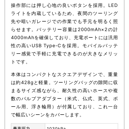
操作部には押し心地の良いボタンを採用。LED
ライトを内蔵しているため、夜間のツーリング
先や暗いガレージでの作業でも手元を明るく照
らせます。バッテリー容量は2000mAh×2の計
4000mAhを確保しており、充電ポートには汎用
性の高いUSB Type-Cを採用。モバイルバッテ
リー感覚で手軽に充電できるのが大きなメリッ
トです。
本体はコンパクトなスクエアデザインで、重量
は約428gと軽量。ツーリングバッグの隙間に収
まるサイズ感ながら、耐久性の高いホースや複
数のバルブアダプター（米式、仏式、英式、ボ
ール用、浮き輪用）が付属しており、これ一台
で幅広いシーンをカバーします。
最高圧力
1030kPa