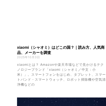
xiaomi（シャオミ）はどこの国？｜読み方、人気商
品、メーカーを調査
2025年10月3日
xiaomiとは？ Amazonや楽天市場などで見かけるテク
ノロジーブランド「xiaomi（シャオミ／中文：小
米）」。スマートフォンをはじめ、タブレット、スマー
トバンド・スマートウォッチ、ロボット掃除機や空気清
浄機などの