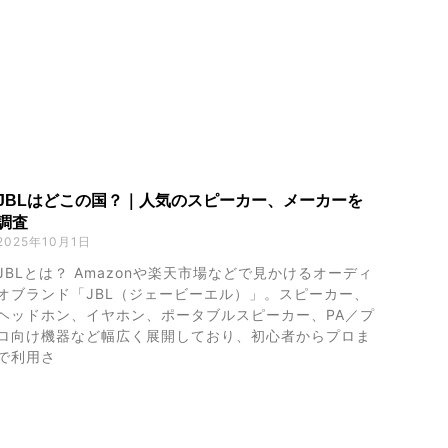
JBLはどこの国？｜人気のスピーカー、メーカーを
調査
2025年10月1日
JBLとは？ Amazonや楽天市場などで見かけるオーディ
オブランド「JBL（ジェービーエル）」。スピーカー、
ヘッドホン、イヤホン、ポータブルスピーカー、PA／プ
ロ向け機器など幅広く展開しており、初心者からプロま
で利用さ