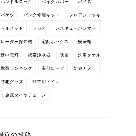
ハンドルロック
バイクカバー
バイス
バケツ
パンク修理キット
フロアジャッキ
ヘルメット
ラジオ
レスキューハンマー
レーダー探知機
宅配ボックス
安全靴
懐中電灯
携帯浄水器
映画
洗車タオル
燃費ランキング
牽引ロープ
防犯カメラ
防犯グッズ
非常用トイレ
非金属タイヤチェーン
最近の投稿