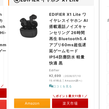
h
EDIFIER X1 Lite ワ
カ
イヤレスイヤホン AI
ch
搭載通話ノイズキャ
Hi-
ンセリング 26時間
再生 Bluetooth5.4
5mm
アプリ60ms超低遅
ゲー
延ゲームモード
IP54防塵防水 軽量
快適 黒
Edifier
¥2,699
（2026/07/10
15:41時点 | Amazon調べ）
！／
口コミを見る
＼ポイント最大11倍！／
Amazon
楽天市場