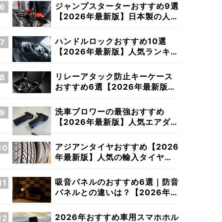
ジャンプスターターおすすめ9選
【2026年最新版】日本製の人気
商品や電池の種類までご紹介！
ハンドルロックおすすめ10選
【2026年最新版】人気ランキン
グだけでは見つからない最強盗
難防止対策を探せ
リレーアタック防止キーケース
おすすめ6選【2026年最新版】
車のスマートキーを電波遮断
洗車ブロワーの最強おすすめ
【2026年最新版】人気エアダス
ター、小型ブロワー、日本製！
アジアンタイヤおすすめ【2026
年最新版】人気の輸入タイヤ解
説＆性能比較
吸音パネルのおすすめ6選｜防音
パネルとの違いは？【2026年最
新版】
2026年おすすめ車用スマホホル