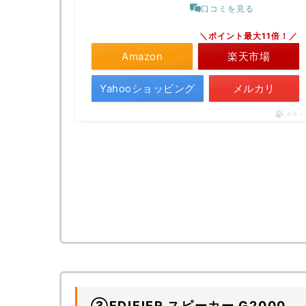
口コミを見る
＼ポイント最大11倍！／
Amazon
楽天市場
Yahooショッピング
メルカリ
ポチッ
③EDIFIER スピーカー G2000