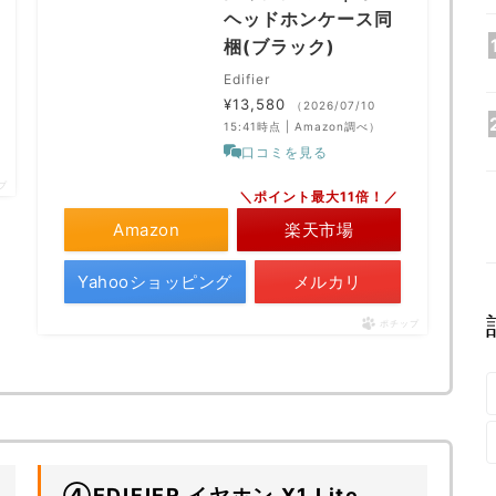
ヘッドホンケース同
梱(ブラック)
Edifier
¥13,580
（2026/07/10
15:41時点 | Amazon調べ）
口コミを見る
プ
＼ポイント最大11倍！／
Amazon
楽天市場
Yahooショッピング
メルカリ
ポチップ
④EDIFIER イヤホン X1 Lite