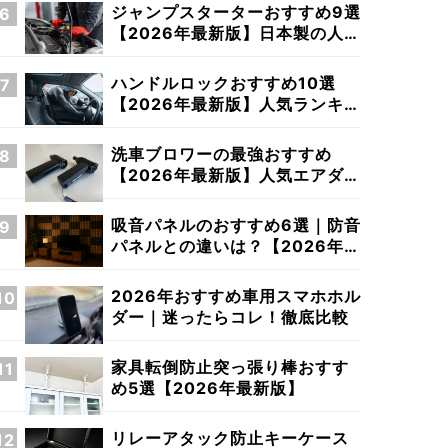
ジャンプスターターおすすめ9選
【2026年最新版】日本製の人気
商品や電池の種類までご紹介！
ハンドルロックおすすめ10選
【2026年最新版】人気ランキン
グだけでは見つからない最強盗
難防止対策を探せ
洗車ブロワーの最強おすすめ
【2026年最新版】人気エアダス
ター、小型ブロワー、日本製！
吸音パネルのおすすめ6選｜防音
パネルとの違いは？【2026年最
新版】
2026年おすすめ車用スマホホル
ダー｜迷ったらコレ！徹底比較
家具転倒防止突っ張り棒おすす
め5選【2026年最新版】
リレーアタック防止キーケース