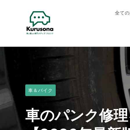
全ての
車＆バイク
車のパンク修理