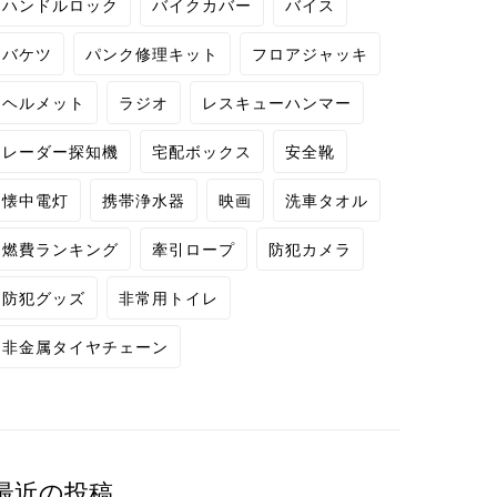
ハンドルロック
バイクカバー
バイス
バケツ
パンク修理キット
フロアジャッキ
ヘルメット
ラジオ
レスキューハンマー
レーダー探知機
宅配ボックス
安全靴
懐中電灯
携帯浄水器
映画
洗車タオル
燃費ランキング
牽引ロープ
防犯カメラ
防犯グッズ
非常用トイレ
非金属タイヤチェーン
最近の投稿