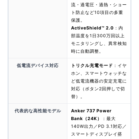
流・過電圧・過熱・ショー
ト防止など10項目の多重
保護。
ActiveShield™ 2.0
：内
部温度を1日300万回以上
モニタリングし、異常検知
時に自動調整。
低電流デバイス対応
トリクル充電モード
：イヤ
ホン、スマートウォッチな
ど低電流機器の安定充電に
対応（ボタン2回押しで切
替）。
代表的な高性能モデル
Anker 737 Power
Bank（24K）
：最大
140W出力／PD 3.1対応／
スマートディスプレイ搭