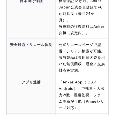
日本向け保証
標準保証18か月。Anker
Japan公式会員登録で+6
か月延長（最長24か
月）。
故障時の往復送料はAnker
負担（規定内）。
安全対応・リコール体制
公式リコールページで型
番・シリアル検索が可能。
該当製品は専用耐火袋を用
いた無償回収・返金／交換
対応を実施。
アプリ連携
「Anker App（iOS／
Android）」で残量・入出
力W数・温度監視・ファー
ム更新が可能（Primeシリ
ーズ対応）。