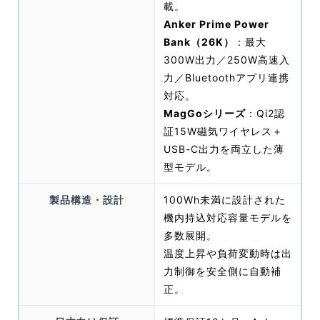
載。
Anker Prime Power
Bank（26K）
：最大
300W出力／250W高速入
力／Bluetoothアプリ連携
対応。
MagGoシリーズ
：Qi2認
証15W磁気ワイヤレス＋
USB-C出力を両立した薄
型モデル。
製品構造・設計
100Wh未満に設計された
機内持込対応容量モデルを
多数展開。
温度上昇や負荷変動時は出
力制御を安全側に自動補
正。