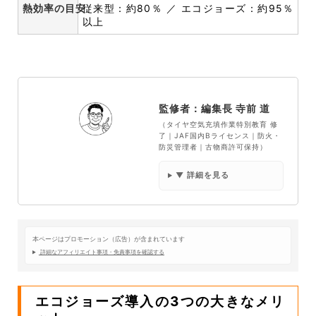
熱効率の目安
従来型：約80％ ／ エコジョーズ：約95％
以上
監修者：編集長 寺前 道
（タイヤ空気充填作業特別教育 修
了｜JAF国内Bライセンス｜防火・
防災管理者｜古物商許可保持）
▼ 詳細を見る
本ページはプロモーション（広告）が含まれています
詳細なアフィリエイト事項・免責事項を確認する
エコジョーズ導入の3つの大きなメリ