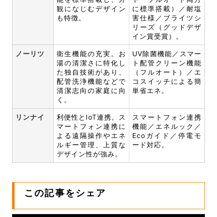
観になじむデザイン
に標準搭載）／耐塩
も特徴。
害仕様／ブライツシ
リーズ（グッドデザ
イン賞受賞）。
ノーリツ
衛生機能の充実。お
UV除菌機能／スマー
湯の清潔さに特化し
ト配管クリーン機能
た独自技術があり、
（フルオート）／エ
配管洗浄機能などで
コスイッチによる簡
清潔志向の家庭に向
単省エネ。
く。
リンナイ
利便性とIoT連携。ス
スマートフォン連携
マートフォン連携に
機能／エネルック／
よる遠隔操作やエネ
Ecoガイド／停電モ
ルギー管理、上質な
ード対応。
デザイン性が強み。
この記事をシェア