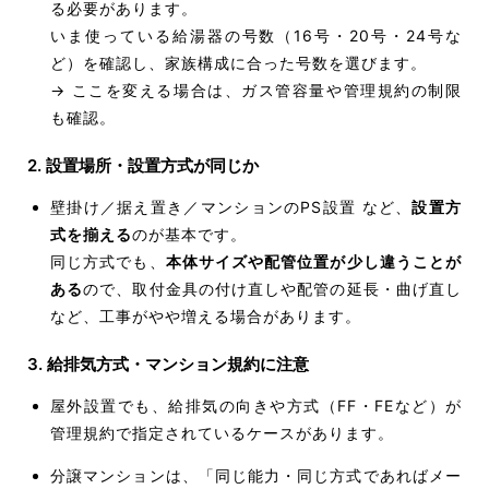
る必要があります。
いま使っている給湯器の号数（16号・20号・24号な
ど）を確認し、家族構成に合った号数を選びます。
→ ここを変える場合は、ガス管容量や管理規約の制限
も確認。
2. 設置場所・設置方式が同じか
壁掛け／据え置き／マンションのPS設置 など、
設置方
式を揃える
のが基本です。
同じ方式でも、
本体サイズや配管位置が少し違うことが
ある
ので、取付金具の付け直しや配管の延長・曲げ直し
など、工事がやや増える場合があります。
3. 給排気方式・マンション規約に注意
屋外設置でも、給排気の向きや方式（FF・FEなど）が
管理規約で指定されているケースがあります。
分譲マンションは、「同じ能力・同じ方式であればメー