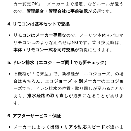
カー変更OK」「メーカーまで指定」などルールが違う
ので、
管理組合・管理会社に事前確認
が必須です。
4. リモコンは基本セットで交換
リモコンはメーカー専用
なので、ノーリツ本体＋パロマ
リモコン…のような組合せはNGです。乗り換え時は、
本体＋リモコン一式を同時交換
が前提になります。
5. ドレン排水（エコジョーズ同士でも要チェック）
旧機種が「従来型」で、新機種が「エコジョーズ」の場
合はもちろん、
エコジョーズ → 別メーカーのエコジョ
ーズ
でも、ドレン排水の位置・取り回しが変わることが
あり、
排水経路の取り直し
が必要になることがありま
す。
6. アフターサービス・保証
メーカーによって
出張エリアや対応スピード
が違いま