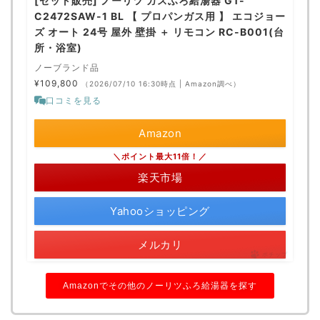
[セット販売] ノーリツ ガスふろ給湯器 GT-
C2472SAW-1 BL 【 プロパンガス用 】 エコジョー
ズ オート 24号 屋外 壁掛 ＋ リモコン RC-B001(台
所・浴室)
ノーブランド品
¥109,800
（2026/07/10 16:30時点 | Amazon調べ）
口コミを見る
Amazon
＼ポイント最大11倍！／
楽天市場
Yahooショッピング
メルカリ
ポチップ
Amazonでその他のノーリツふろ給湯器を探す