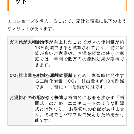
ット
エコジョーズを導入することで、家計と環境に以下のよう
なメリットがあります。
ガス代が大幅ダウン
熱効率が向上したことでガスの使用量が約
13％削減できると試算されており、 特に家
族が多いご家庭や、お湯を頻繁に使うご家
庭では、年間で数万円の節約効果が期待で
きます。
CO₂排出量を削減し環境に貢献
ガスの使用量が減るため、燃焼時に発生す
る二酸化炭素（CO₂）排出量も約13％削減
でき、 手軽にエコ活動が可能です。
お湯切れの心配がなく快適
エコジョーズは瞬間的にお湯を沸かす「瞬
間式」のため、エコキュートのような貯湯
式とは異なり、 お湯切れの心配がありませ
ん。冬場でもパワフルで安定した給湯が可
能です。